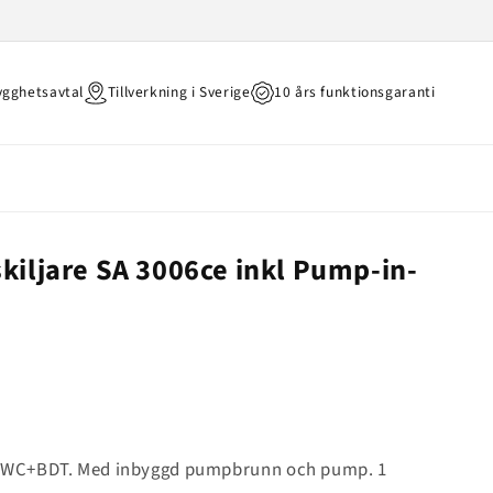
ygghetsavtal
Tillverkning i Sverige
10 års funktionsgaranti
Varukorg
iljare SA 3006ce inkl Pump-in-
ör WC+BDT. Med inbyggd pumpbrunn och pump. 1