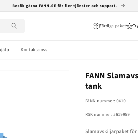
Besök gärna FANN.SE för fler tjänster och support.
Färdiga paket
Tr
jälp
Kontakta oss
FANN Slamavsk
tank
FANN nummer: 0410
RSK nummer: 5619959
Slamavskiljarpaket f