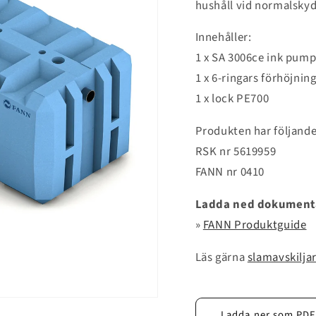
hushåll vid normalsky
Innehåller:
1 x SA 3006ce ink pump
1 x 6-ringars förhöjnin
1 x lock PE700
Produkten har följand
RSK nr 5619959
FANN nr 0410
Ladda ned dokument
»
FANN Produktguide
Läs gärna
slamavskiljar
Ladda ner som PDF