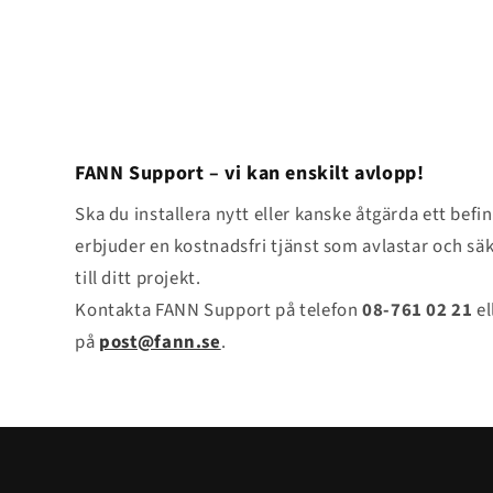
1
i
modalfönster
FANN Support – vi kan enskilt avlopp!
Ska du installera nytt eller kanske åtgärda ett befin
erbjuder en kostnadsfri tjänst som avlastar och säk
till ditt projekt.
Kontakta FANN Support på telefon
08-761 02 21
el
på
post@fann.se
.