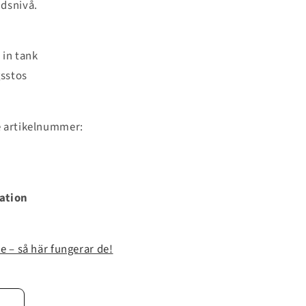
ddsnivå.
 in tank
gsstos
e artikelnummer:
ation
e – så här fungerar de!