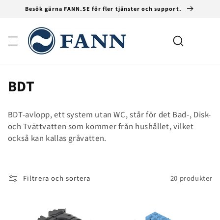
vidare
Besök gärna FANN.SE för fler tjänster och support.
till
innehåll
Varukorg
P
BDT
r
BDT-avlopp, ett system utan WC, står för det Bad-, Disk-
o
och Tvättvatten som kommer från hushållet, vilket
också kan kallas gråvatten.
d
u
k
Filtrera och sortera
20 produkter
t