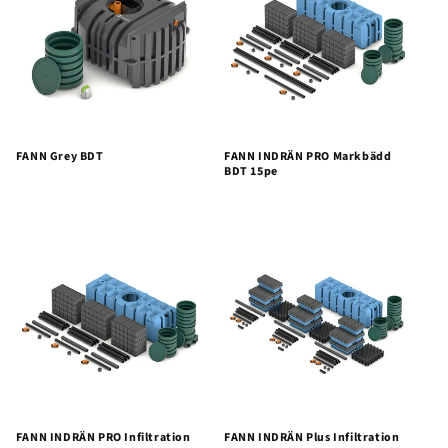
s
e
r
i
e
FANN Grey BDT
FANN INDRÄN PRO Markbädd
BDT 15pe
:
FANN INDRÄN PRO Infiltration
FANN INDRÄN Plus Infiltration