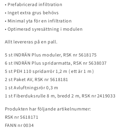
• Prefabricerad infiltration
• Inget extra grus behövs
• Minimal yta för en infiltration
• Optimerad syresättning i modulen
Allt levereras på en pall.
5 st INDRÄN Plus moduler, RSK nr 5618175
6 st INDRÄN Plus spridarmatta, RSK nr 5638037
5 st PEH 110 spridarrör 1,2 m ( ett är 1 m )
2 st Paket AV, RSK nr 5618181
1 st Avluftningsrör 0,3 m
1 st Fiberduksrulle 8 m, bredd 2 m, RSK nr 2419033
Produkten har följande artikelnummer:
RSK nr 5618171
FANN nr 0034