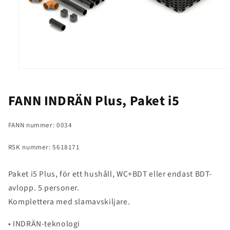
Öppna
mediet
1
i
FANN INDRÄN Plus, Paket i5
modalfönster
FANN nummer: 0034
RSK nummer: 5618171
Paket i5 Plus, för ett hushåll, WC+BDT eller endast BDT-
avlopp. 5 personer.
Komplettera med slamavskiljare.
• INDRÄN-teknologi